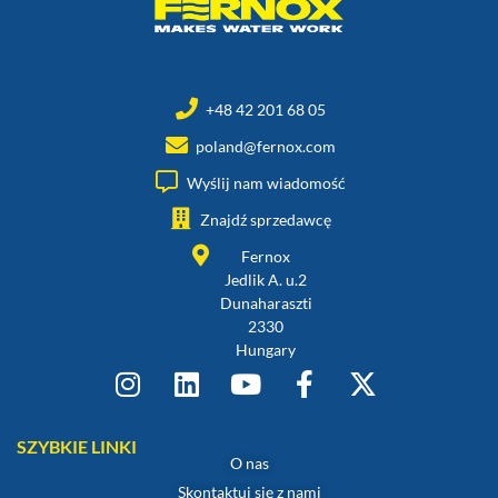
+48 42 201 68 05
poland@fernox.com
Wyślij nam wiadomość
Znajdź sprzedawcę
Fernox
Jedlik A. u.2
Dunaharaszti
2330
Hungary
SZYBKIE LINKI
O nas
Skontaktuj się z nami