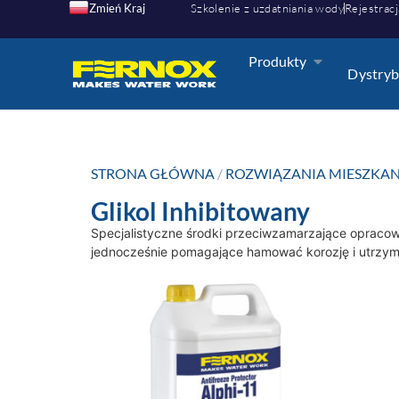
Zmień Kraj
Szkolenie z uzdatniania wody
Rejestracj
Produkty
Dystryb
STRONA GŁÓWNA
/
ROZWIĄZANIA MIESZKA
Glikol Inhibitowany
Specjalistyczne środki przeciwzamarzające oprac
jednocześnie pomagające hamować korozję i utrzy