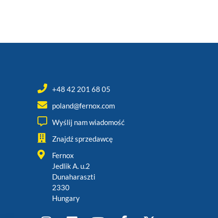
+48 42 201 68 05
poland@fernox.com
Wyślij nam wiadomość
Znajdź sprzedawcę
Fernox
Jedlik A. u.2
Dunaharaszti
2330
Hungary