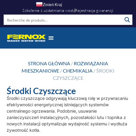
Zmień Kraj
Szkolenie z uzdatniania wody
Rejestracja gwarancji
STRONA GŁÓWNA
/
ROZWIĄZANIA
MIESZKANIOWE
/
CHEMIKALIA
/ ŚRODKI
CZYSZCZĄCE
Środki Czyszczące
Środki czyszczące odgrywają kluczową rolę w przywracaniu
efektywności energetycznej istniejących systemów
centralnego ogrzewania. Podobnie, usuwanie
zanieczyszczeń instalacyjnych, pozostałości lutu i topnika z
nowych instalacji optymalizuje wydajność systemu i wydłuża
żywotność kotła.