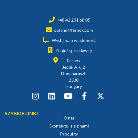
+48 42 201 68 05
poland@fernox.com
Wyślij nam wiadomość
Znajdź sprzedawcę
Fernox
Jedlik A. u.2
Dunaharaszti
2330
Hungary
SZYBKIE LINKI
O nas
Skontaktuj się z nami
Produkty