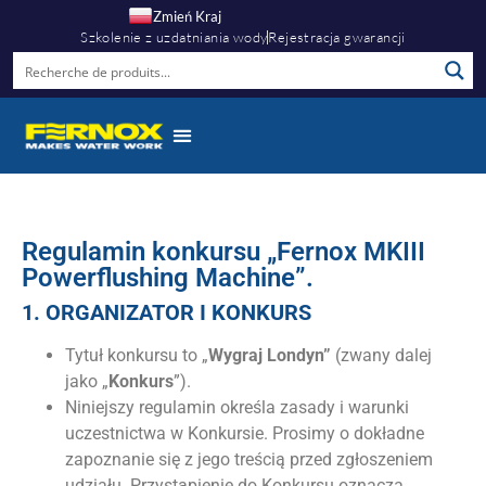
Zmień Kraj
Szkolenie z uzdatniania wody
Rejestracja gwarancji
Regulamin konkursu „Fernox MKIII
Powerflushing Machine”.
1.
ORGANIZATOR I KONKURS
Tytuł konkursu to „
Wygraj Londyn”
(zwany dalej
jako „
Konkurs
”).
Niniejszy regulamin określa zasady i warunki
uczestnictwa w Konkursie. Prosimy o dokładne
zapoznanie się z jego treścią przed zgłoszeniem
udziału. Przystąpienie do Konkursu oznacza