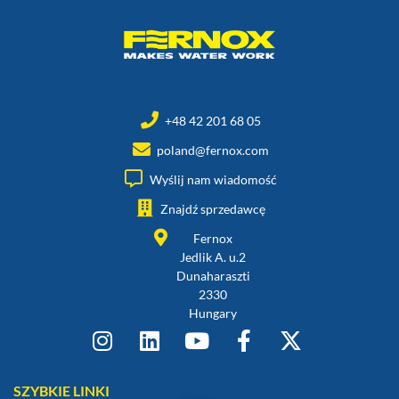
+48 42 201 68 05
poland@fernox.com
Wyślij nam wiadomość
Znajdź sprzedawcę
Fernox
Jedlik A. u.2
Dunaharaszti
2330
Hungary
SZYBKIE LINKI