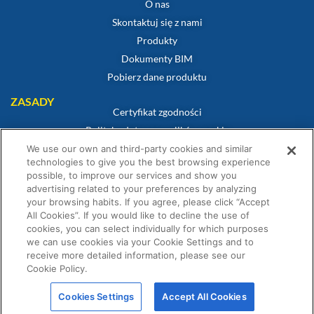
O nas
Skontaktuj się z nami
Produkty
Dokumenty BIM
Pobierz dane produktu
ZASADY
Certyfikat zgodności
Polityka dotycząca plików cookie
Zastrzeżenie
We use our own and third-party cookies and similar
technologies to give you the best browsing experience
Polityka prywatności
possible, to improve our services and show you
Warunki sprzedaży
advertising related to your preferences by analyzing
your browsing habits. If you agree, please click “Accept
Oświadczenie gwarancyjne
All Cookies”. If you would like to decline the use of
Warunki Konkursu
cookies, you can select individually for which purposes
we can use cookies via your Cookie Settings and to
receive more detailed information, please see our
Cookie Policy.
© Fernox jest spółką należącą do Element Solutions Inc 2026. Wszelkie prawa
Cookies Settings
Accept All Cookies
zastrzeżone.