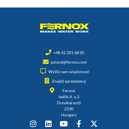
+48 42 201 68 05
poland@fernox.com
Wyślij nam wiadomość
Znajdź sprzedawcę
Fernox
Jedlik A. u.2
Dunaharaszti
2330
Hungary