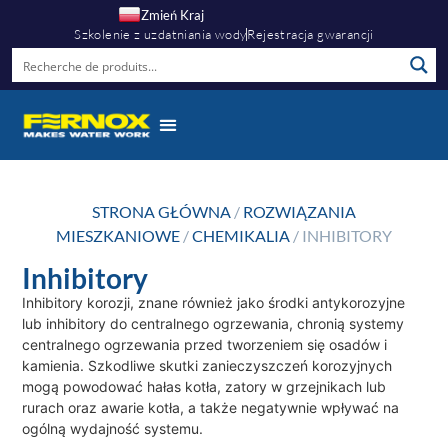
Zmień Kraj
Szkolenie z uzdatniania wody
Rejestracja gwarancji
STRONA GŁÓWNA
/
ROZWIĄZANIA
MIESZKANIOWE
/
CHEMIKALIA
/ INHIBITORY
Inhibitory
Inhibitory korozji, znane również jako środki antykorozyjne
lub inhibitory do centralnego ogrzewania, chronią systemy
centralnego ogrzewania przed tworzeniem się osadów i
kamienia. Szkodliwe skutki zanieczyszczeń korozyjnych
mogą powodować hałas kotła, zatory w grzejnikach lub
rurach oraz awarie kotła, a także negatywnie wpływać na
ogólną wydajność systemu.