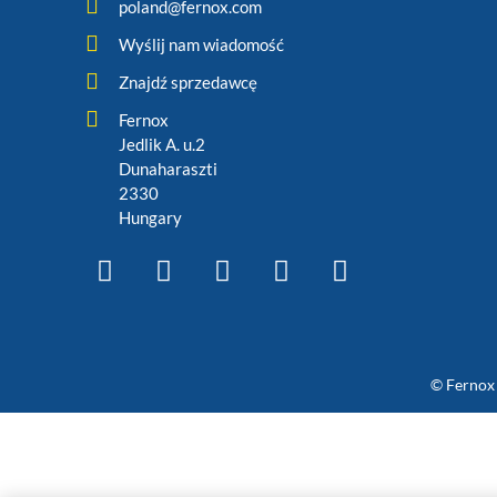
poland@fernox.com
Wyślij nam wiadomość
Znajdź sprzedawcę
Fernox
Jedlik A. u.2
Dunaharaszti
2330
Hungary
© Fernox 