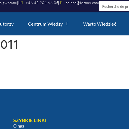
a gwarancji
+48 42 201 68 05
poland@fernox.com
utorzy
Centrum Wiedzy
Warto Wiedzieć
011
SZYBKIE LINKI
O nas