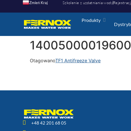
Zmień Kraj
Szkolenie z uzdatniania wody
Rejestracj
Produkty
Dystryb
14005000019600
Otagowano
TF1 Antifreeze Valve
+48 42 201 68 05