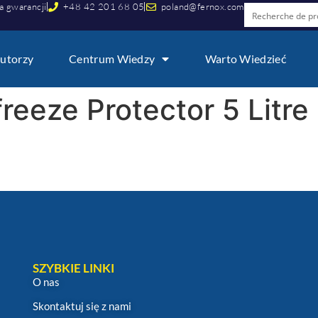
a gwarancji
+48 42 201 68 05
poland@fernox.com
utorzy
Centrum Wiedzy
Warto Wiedzieć
freeze Protector 5 Litre
SZYBKIE LINKI
O nas
Skontaktuj się z nami