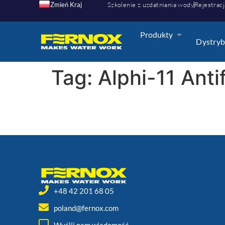
Zmień Kraj
Szkolenie z uzdatniania wody
Rejestracj
Produkty
Dystryb
Tag:
Alphi-11 Anti
+48 42 201 68 05
poland@fernox.com