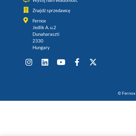
Wyślij nam wiadomość
Znajdź sprzedawcę
Fernox
Jedlik A. u.2
Dunaharaszti
2330
Hungary
© Fernox 