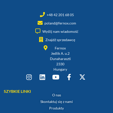
+48 42 201 68 05
poland@fernox.com
Wyślij nam wiadomość
Znajdź sprzedawcę
Fernox
Jedlik A. u.2
Dunaharaszti
2330
Hungary
SZYBKIE LINKI
O nas
Skontaktuj się z nami
Produkty