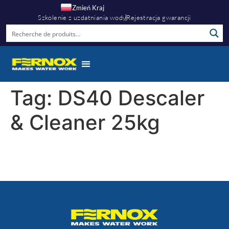
Zmień Kraj
Szkolenie z uzdatniania wody
Rejestracja gwarancji
Tag:
DS40 Descaler
& Cleaner 25kg