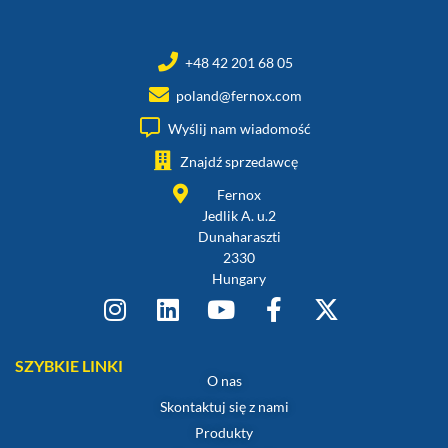
+48 42 201 68 05
poland@fernox.com
Wyślij nam wiadomość
Znajdź sprzedawcę
Fernox
Jedlik A. u.2
Dunaharaszti
2330
Hungary
SZYBKIE LINKI
O nas
Skontaktuj się z nami
Produkty