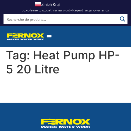
Zmień Kraj
Szkolenie z uzdatniania wody
Rejestracja gwarancji
Centrum Wiedzy
Warto Wiedzieć
Tag:
Heat Pump HP-
5 20 Litre