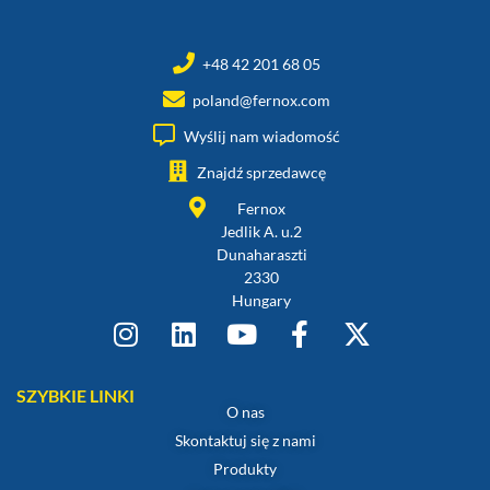
+48 42 201 68 05
poland@fernox.com
Wyślij nam wiadomość
Znajdź sprzedawcę
Fernox
Jedlik A. u.2
Dunaharaszti
2330
Hungary
SZYBKIE LINKI
O nas
Skontaktuj się z nami
Produkty