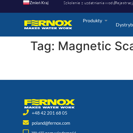
Zmień Kraj
Szkolenie z uzdatniania wody
Rejestracj
Produkty
Dystryb
Tag:
Magnetic Sc
+48 42 201 68 05
poland@fernox.com