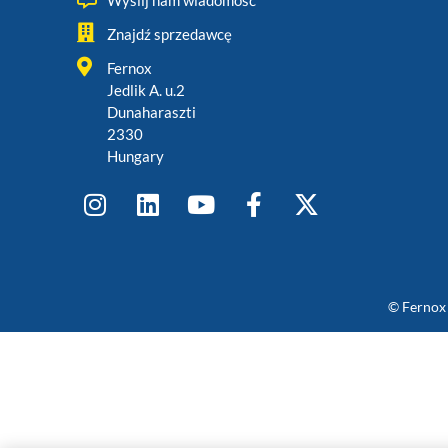
Wyślij nam wiadomość
Znajdź sprzedawcę
Fernox
Jedlik A. u.2
Dunaharaszti
2330
Hungary
© Fernox 