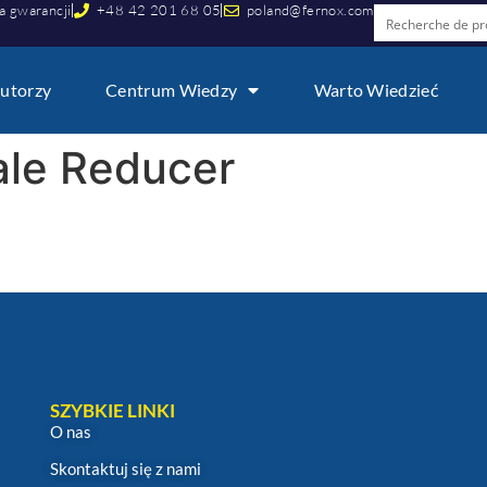
a gwarancji
+48 42 201 68 05
poland@fernox.com
utorzy
Centrum Wiedzy
Warto Wiedzieć
ale Reducer
SZYBKIE LINKI
O nas
Skontaktuj się z nami