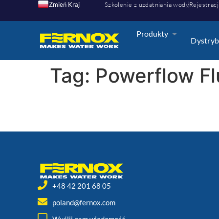
Zmień Kraj
Szkolenie z uzdatniania wody
Rejestracj
Produkty
Dystryb
Tag:
Powerflow Fl
+48 42 201 68 05
poland@fernox.com