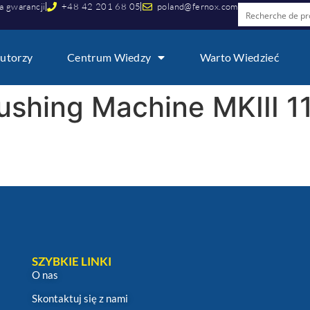
a gwarancji
+48 42 201 68 05
poland@fernox.com
utorzy
Centrum Wiedzy
Warto Wiedzieć
ushing Machine MKIII 1
SZYBKIE LINKI
O nas
Skontaktuj się z nami