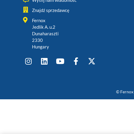
Wyślij nam wiadomość
Znajdź sprzedawcę
Fernox
Jedlik A. u.2
Dunaharaszti
2330
Hungary
© Fernox 