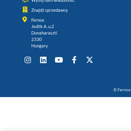
Wyślij nam wiadomość
Znajdź sprzedawcę
Fernox
Jedlik A. u.2
Dunaharaszti
2330
Hungary
© Fernox 