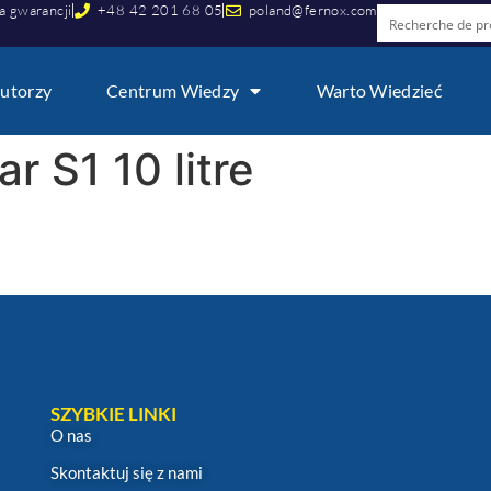
a gwarancji
+48 42 201 68 05
poland@fernox.com
utorzy
Centrum Wiedzy
Warto Wiedzieć
r S1 10 litre
SZYBKIE LINKI
O nas
Skontaktuj się z nami