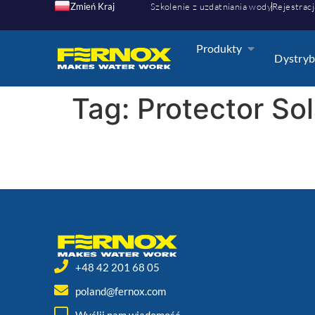
Zmień Kraj
Szkolenie z uzdatniania wody
Rejestracj
Produkty
Dystryb
Tag:
Protector Sola
+48 42 201 68 05
poland@fernox.com