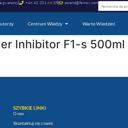
a gwarancji
+48 42 201 68 05
poland@fernox.com
utorzy
Centrum Wiedzy
Warto Wiedzieć
er Inhibitor F1-s 500ml
SZYBKIE LINKI
O nas
Skontaktuj się z nami