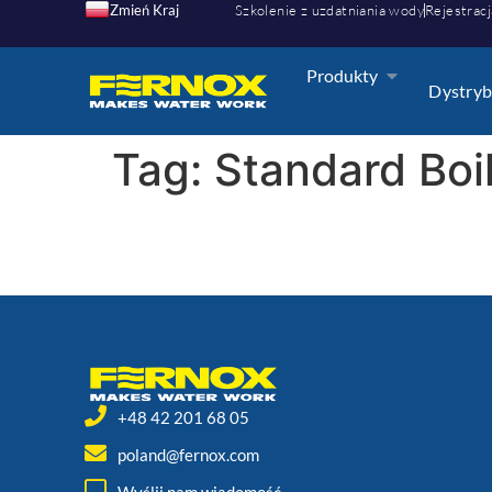
Zmień Kraj
Szkolenie z uzdatniania wody
Rejestracj
Produkty
Dystryb
Tag:
Standard Boil
+48 42 201 68 05
poland@fernox.com