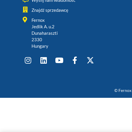
Wyślij nam wiadomość
Znajdź sprzedawcę
Fernox
Jedlik A. u.2
Dunaharaszti
2330
Hungary
© Fernox 