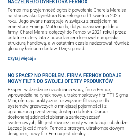
NACZELNEGO DYREKTORA FERNOX
Fernox ma przyjemność ogłosić powołanie Charela Maraisa
na stanowisko Dyrektora Naczelnego od 1 kwietnia 2025
roku. Jego awans następuje w związku z przejściem na
emeryturę Erniego McDonalda, dotychczasowego lidera
firmy. Charel Marais dołączył do Fernox w 2021 roku i przez
ostatnie cztery lata z powodzeniem kierował europejską
strukturą handlową, a w ostatnim czasie nadzorował również
globalny łańcuch dostaw. Dzięki ponad
Czytaj więcej »
NO SPACE? NO PROBLEM. FIRMA FERNOX DODAJE
NOWY FILTR DO SWOJEJ OFERTY PRODUKTÓW
Ekspert w dziedzinie uzdatniania wody, firma Fernox,
wprowadziła na rynek nowy, ultrakompaktowy filtr TF1 Sigma
Mini, oferując praktyczne rozwiązanie filtracyjne dla
systemów grzewczych o mniejszej pojemności i z
ograniczoną przestrzenią dostępu do kotła. Oprócz
doskonałej zdolności zbierania zanieczyszczeń
systemowych, filtr jest również prosty w instalacji i obsłudze.
Łącząc jakość marki Fernox z prostym, ultrakompaktowym
designem, nowy filtr Fernox jest idealny