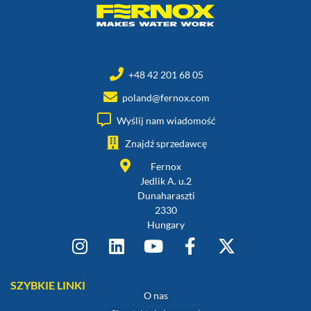
+48 42 201 68 05
poland@fernox.com
Wyślij nam wiadomość
Znajdź sprzedawcę
Fernox
Jedlik A. u.2
Dunaharaszti
2330
Hungary
SZYBKIE LINKI
O nas