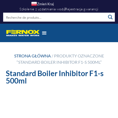
Zmień Kraj
Szkolenie z uzdatniania wody
Rejestracja gwarancji
STRONA GŁÓWNA
/ PRODUKTY OZNACZONE
“STANDARD BOILER INHIBITOR F1-S 500ML”
Standard Boiler Inhibitor F1-s
500ml