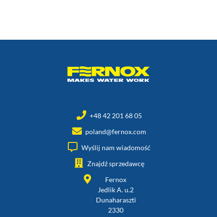
+48 42 201 68 05
poland@fernox.com
Wyślij nam wiadomość
Znajdź sprzedawcę
Fernox
Jedlik A. u.2
Dunaharaszti
2330