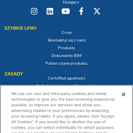
Hungary
SZYBKIE LINKI
O nas
Skontaktuj się z nami
Produkty
Dokumenty BIM
Pobierz dane produktu
ZASADY
Certyfikat zgodności
Polityka dotycząca plików cookie
Zastrzeżenie
We use our own and third-party cookies and similar
technologies to give you the best browsing experience
Polityka prywatności
possible, to improve our services and show you
Warunki sprzedaży
advertising related to your preferences by analyzing
your browsing habits. If you agree, please click “Accept
Oświadczenie gwarancyjne
All Cookies”. If you would like to decline the use of
Warunki Konkursu
cookies, you can select individually for which purposes