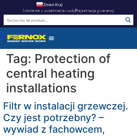
Zmień Kraj
Szkolenie z uzdatniania wody
Rejestracja gwarancji
Tag:
Protection of
central heating
installations
Filtr w instalacji grzewczej.
Czy jest potrzebny? –
wywiad z fachowcem,