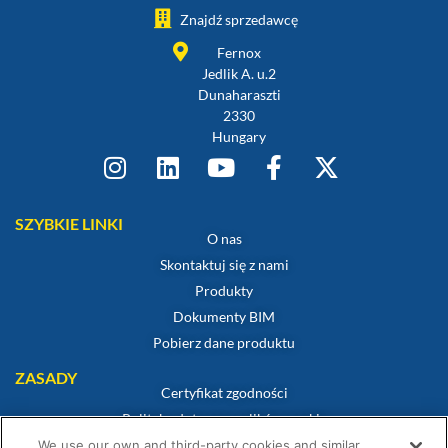
Znajdź sprzedawcę
Fernox
Jedlik A. u.2
Dunaharaszti
2330
Hungary
SZYBKIE LINKI
O nas
Skontaktuj się z nami
Produkty
Dokumenty BIM
Pobierz dane produktu
ZASADY
Certyfikat zgodności
Polityka dotycząca plików cookie
Zastrzeżenie
We use our own and third-party cookies and similar