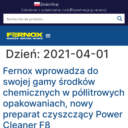
Zmień Kraj
Szkolenie z uzdatniania wody
Rejestracja gwarancji
Dzień:
2021-04-01
Fernox wprowadza do
swojej gamy środków
chemicznych w półlitrowych
opakowaniach, nowy
preparat czyszczący Power
Cleaner F8