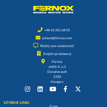
+48 42 201 68 05
poland@fernox.com
Wyślij nam wiadomość
Znajdź sprzedawcę
Fernox
Jedlik A. u.2
Dunaharaszti
2330
Hungary
SZYBKIE LINKI
O nas