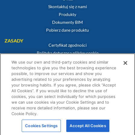
Skontaktuj się z nami
Produkty
Dokumenty BIM
Pobierz dane produktu
ZASADY
Certyfikat zgodności
Polityka dotycząca plików cookie
Zastrzeżenie
We use our own and third-party cookies and similar
technologies to give you the best browsing experience
Polityka prywatności
possible, to improve our services and show you
Warunki sprzedaży
advertising related to your preferences by analyzing
Oświadczenie gwarancyjne
your browsing habits. If you agree, please click “Accept
All Cookies”. If you would like to decline the use of
Warunki Konkursu
cookies, you can select individually for which purposes
we can use cookies via your Cookie Settings and to
receive more detailed information, please see our
Cookie Policy.
© Fernox jest spółką należącą do Element Solutions Inc 2026. Wszelkie prawa
Cookies Settings
Accept All Cookies
zastrzeżone.