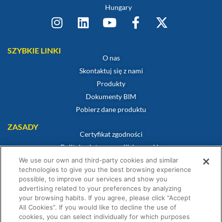
Hungary
SZYBKIE LINKI
O nas
Skontaktuj się z nami
Produkty
Dokumenty BIM
Pobierz dane produktu
ZASADY
Certyfikat zgodności
Polityka dotycząca plików cookie
Zastrzeżenie
We use our own and third-party cookies and similar
technologies to give you the best browsing experience
Polityka prywatności
possible, to improve our services and show you
Warunki sprzedaży
advertising related to your preferences by analyzing
your browsing habits. If you agree, please click “Accept
Oświadczenie gwarancyjne
All Cookies”. If you would like to decline the use of
Warunki Konkursu
cookies, you can select individually for which purposes