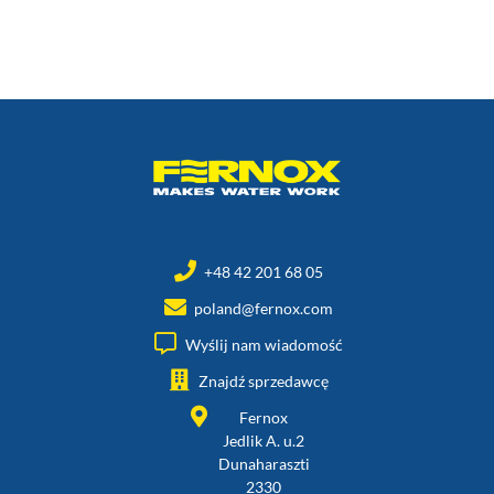
+48 42 201 68 05
poland@fernox.com
Wyślij nam wiadomość
Znajdź sprzedawcę
Fernox
Jedlik A. u.2
Dunaharaszti
2330