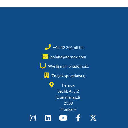
+48 42 201 68 05
poland@fernox.com
Wyślij nam wiadomość
Znajdź sprzedawcę
Fernox
Jedlik A. u.2
Dunaharaszti
2330
Hungary