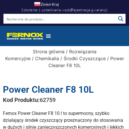
Zmień Kraj
Szkolenie z uzdatniania wody
Rejestracja gwarancji
Centrum Wiedzy
Warto Wiedzieć
Strona główna
/
Rozwiązania
Komercyjne
/
Chemikalia
/
Środki Czyszczące
/ Power
Cleaner F8 10L
Power Cleaner F8 10L
Kod Produktu:
62759
Fernox Power Cleaner F8 10 l to supermocny, szybko
działający środek czyszczący przeznaczony do stosowania
w dużych i silnie zanieczyszczonych komercyjnych i lekkich