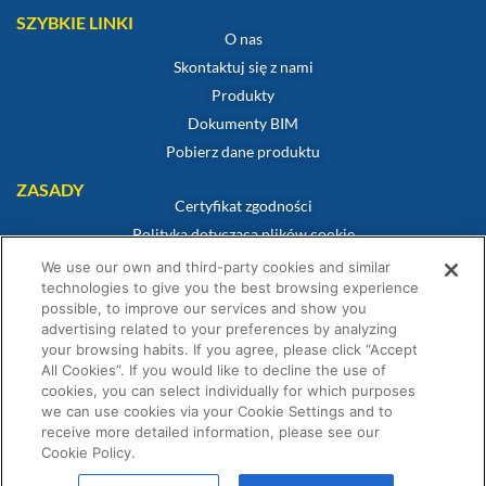
SZYBKIE LINKI
O nas
Skontaktuj się z nami
Produkty
Dokumenty BIM
Pobierz dane produktu
ZASADY
Certyfikat zgodności
Polityka dotycząca plików cookie
Zastrzeżenie
We use our own and third-party cookies and similar
technologies to give you the best browsing experience
Polityka prywatności
possible, to improve our services and show you
Warunki sprzedaży
advertising related to your preferences by analyzing
Oświadczenie gwarancyjne
your browsing habits. If you agree, please click “Accept
All Cookies”. If you would like to decline the use of
Warunki Konkursu
cookies, you can select individually for which purposes
we can use cookies via your Cookie Settings and to
receive more detailed information, please see our
Cookie Policy.
© Fernox jest spółką należącą do Element Solutions Inc 2026. Wszelkie prawa