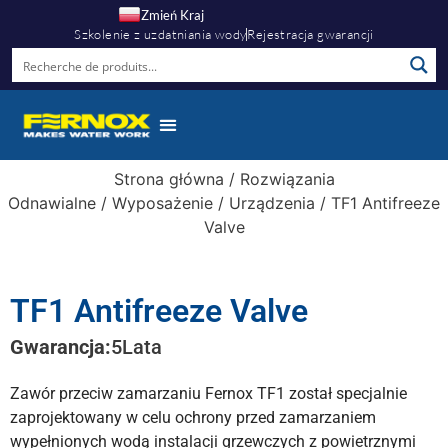
Zmień Kraj
Szkolenie z uzdatniania wody
Rejestracja gwarancji
Strona główna
/
Rozwiązania
Odnawialne
/
Wyposażenie
/
Urządzenia
/ TF1 Antifreeze
Valve
TF1 Antifreeze Valve
Gwarancja:
5
Lata
Zawór przeciw zamarzaniu Fernox TF1 został specjalnie
zaprojektowany w celu ochrony przed zamarzaniem
wypełnionych wodą instalacji grzewczych z powietrznymi