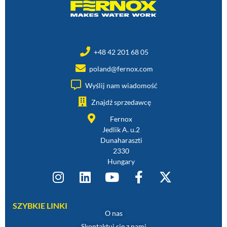
+48 42 201 68 05
poland@fernox.com
Wyślij nam wiadomość
Znajdź sprzedawcę
Fernox
Jedlik A. u.2
Dunaharaszti
2330
Hungary
SZYBKIE LINKI
O nas
Skontaktuj się z nami