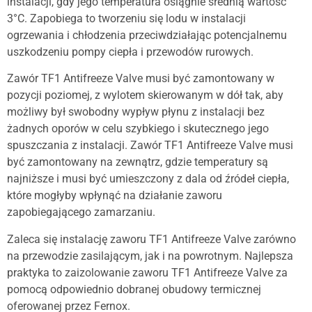
instalacji, gdy jego temperatura osiągnie średnią wartość
3°C. Zapobiega to tworzeniu się lodu w instalacji
ogrzewania i chłodzenia przeciwdziałając potencjalnemu
uszkodzeniu pompy ciepła i przewodów rurowych.
Zawór TF1 Antifreeze Valve musi być zamontowany w
pozycji poziomej, z wylotem skierowanym w dół tak, aby
możliwy był swobodny wypływ płynu z instalacji bez
żadnych oporów w celu szybkiego i skutecznego jego
spuszczania z instalacji. Zawór TF1 Antifreeze Valve musi
być zamontowany na zewnątrz, gdzie temperatury są
najniższe i musi być umieszczony z dala od źródeł ciepła,
które mogłyby wpłynąć na działanie zaworu
zapobiegającego zamarzaniu.
Zaleca się instalację zaworu TF1 Antifreeze Valve zarówno
na przewodzie zasilającym, jak i na powrotnym. Najlepsza
praktyka to zaizolowanie zaworu TF1 Antifreeze Valve za
pomocą odpowiednio dobranej obudowy termicznej
oferowanej przez Fernox.