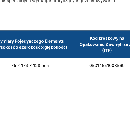
 Brak specjalnych wymagań dotyczących przechowywania.
Kod kreskowy na
ymiary Pojedynczego Elementu
Opakowaniu Zewnętrzn
sokość x szerokość x głębokość)
(ITF)
75 x 173 x 128 mm
05014551003569