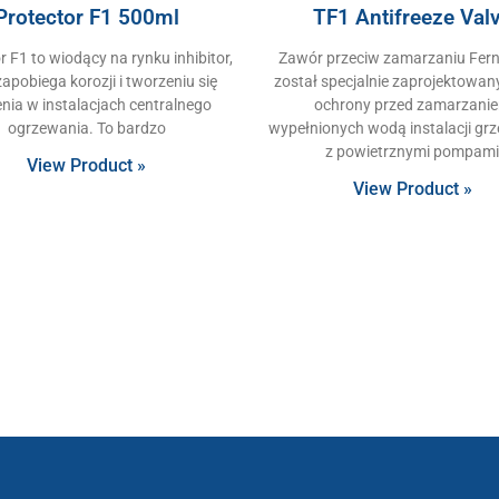
Protector F1 500ml
TF1 Antifreeze Val
r F1 to wiodący na rynku inhibitor,
Zawór przeciw zamarzaniu Fer
zapobiega korozji i tworzeniu się
został specjalnie zaprojektowan
nia w instalacjach centralnego
ochrony przed zamarzani
ogrzewania. To bardzo
wypełnionych wodą instalacji gr
z powietrznymi pompam
View Product »
View Product »