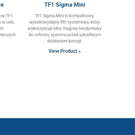
ve
TF1 Sigma Mini
nox TF1
TF1 Sigma Mini to kompaktowy,
y w celu
wysokowydajny filtr systemowy, który
em
wykorzystuje silny magnes neodymowy
zewczych
do ochrony systemu przed szkodliwym
i
działaniem korozji.
View Product »