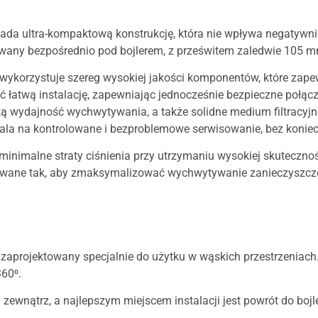
da ultra-kompaktową konstrukcję, która nie wpływa negatywnie
lowany bezpośrednio pod bojlerem, z prześwitem zaledwie 105 
ykorzystuje szereg wysokiej jakości komponentów, które zapew
ić łatwą instalację, zapewniając jednocześnie bezpieczne połą
 wydajność wychwytywania, a także solidne medium filtracyjne,
la na kontrolowane i bezproblemowe serwisowanie, bez koniecz
imalne straty ciśnienia przy utrzymaniu wysokiej skutecznoś
owane tak, aby zmaksymalizować wychwytywanie zanieczyszczeń 
 zaprojektowany specjalnie do użytku w wąskich przestrzeniach
60⁰.
zewnątrz, a najlepszym miejscem instalacji jest powrót do bojl