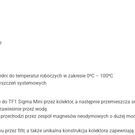
e
edni do temperatur roboczych w zakresie 0⁰C – 100⁰C
zyszczeń systemowych
o TF1 Sigma Mini przez kolektor, a następnie przemieszcza si
zawiesinie przez wodę.
ra, przechodzi przez zespół magnesów neodymowych o dużej moc
u przez filtr, a także unikalna konstrukcja kolektora zapewnia