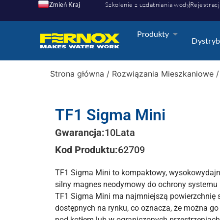
Zmień Kraj
Szkolenie z uzdatniania wody
Rejestracj
Produkty
Dystryb
Strona główna
/
Rozwiązania Mieszkaniowe
TF1 Sigma Mini
Gwarancja:
10
Lata
Kod Produktu:
62709
TF1 Sigma Mini to kompaktowy, wysokowydajny 
silny magnes neodymowy do ochrony systemu p
TF1 Sigma Mini ma najmniejszą powierzchnię s
dostępnych na rynku, co oznacza, że można go
pod kotłem lub w ograniczonych przestrzeniac