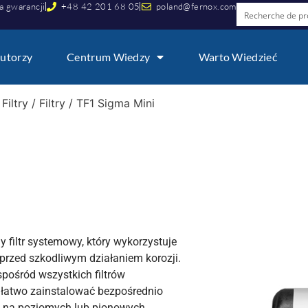
a gwarancji
+48 42 201 68 05
poland@fernox.com
utorzy
Centrum Wiedzy
Warto Wiedzieć
/
Filtry
/
Filtry
/ TF1 Sigma Mini
filtr systemowy, który wykorzystuje
rzed szkodliwym działaniem korozji.
pośród wszystkich filtrów
 łatwo zainstalować bezpośrednio
h na poziomych lub pionowych