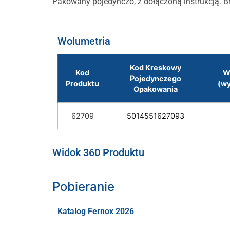
Pakowany pojedynczo, z dołączoną instrukcją.
Wolumetria
Kod Kreskowy
Kod
W
Pojedynczego
Produktu
(wy
Opakowania
62709
5014551627093
Widok 360 Produktu
Pobieranie
Katalog Fernox 2026