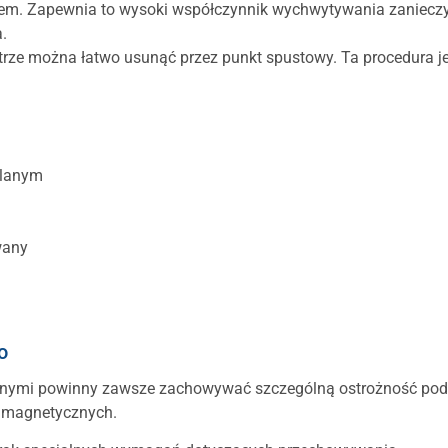
m. Zapewnia to wysoki współczynnik wychwytywania zanieczyszcz
.
rze można łatwo usunąć przez punkt spustowy. Ta procedura jest 
.
klanym
wany
o
nymi powinny zawsze zachowywać szczególną ostrożność podcz
 magnetycznych.