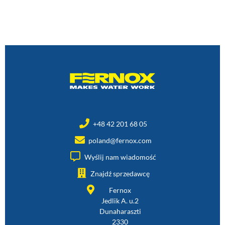
+48 42 201 68 05
poland@fernox.com
Wyślij nam wiadomość
Znajdź sprzedawcę
Fernox
Jedlik A. u.2
Dunaharaszti
2330