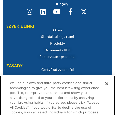
Hungary
SZYBKIE LINKI
O nas
Skontaktuj się z nami
Produkty
Dokumenty BIM
Pobierz dane produktu
ZASADY
Certyfikat zgodności
Polityka dotycząca plików cookie
Zastrzeżenie
We use our own and third-party cookies and similar
technologies to give you the best browsing experience
Polityka prywatności
possible, to improve our services and show you
Warunki sprzedaży
advertising related to your preferences by analyzing
your browsing habits. If you agree, please click “Accept
Oświadczenie gwarancyjne
All Cookies”. If you would like to decline the use of
Warunki Konkursu
cookies, you can select individually for which purposes