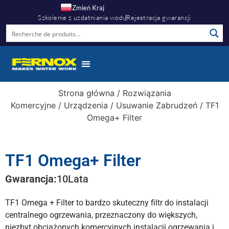
Zmień Kraj
Szkolenie z uzdatniania wody
Rejestracja gwarancji
Strona główna
/
Rozwiązania
Komercyjne
/
Urządzenia
/
Usuwanie Zabrudzeń
/ TF1
Omega+ Filter
TF1 Omega+ Filter
Gwarancja:
10
Lata
TF1 Omega + Filter to bardzo skuteczny filtr do instalacji
centralnego ogrzewania, przeznaczony do większych,
niezbyt obciążonych komercyjnych instalacji ogrzewania i