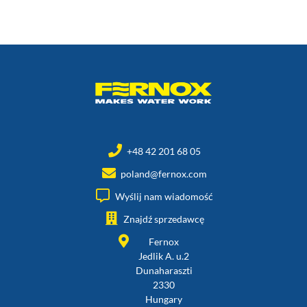
+48 42 201 68 05
poland@fernox.com
Wyślij nam wiadomość
Znajdź sprzedawcę
Fernox
Jedlik A. u.2
Dunaharaszti
2330
Hungary