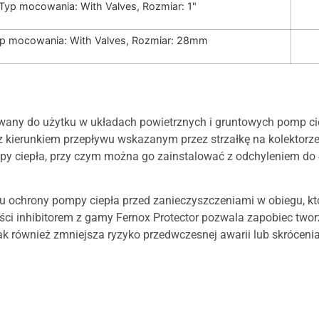
Typ mocowania: With Valves, Rozmiar: 1"
p mocowania: With Valves, Rozmiar: 28mm
towany do użytku w układach powietrznych i gruntowych pomp c
 kierunkiem przepływu wskazanym przez strzałkę na kolektorze
ciepła, przy czym można go zainstalować z odchyleniem do 45°
elu ochrony pompy ciepła przed zanieczyszczeniami w obiegu,
ści inhibitorem z gamy Fernox Protector pozwala zapobiec tworze
jak również zmniejsza ryzyko przedwczesnej awarii lub skróceni