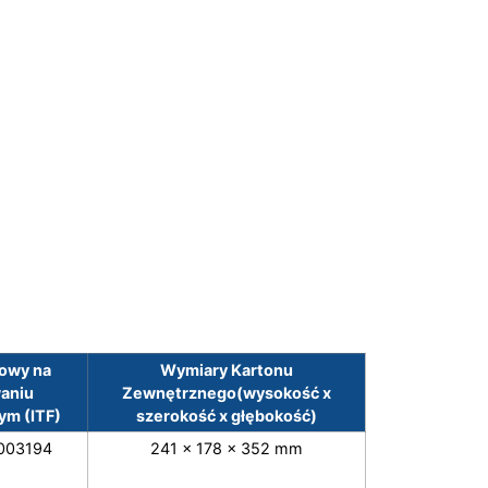
owy na
Wymiary Kartonu
aniu
Zewnętrznego(wysokość x
m (ITF)
szerokość x głębokość)
003194
241 x 178 x 352 mm