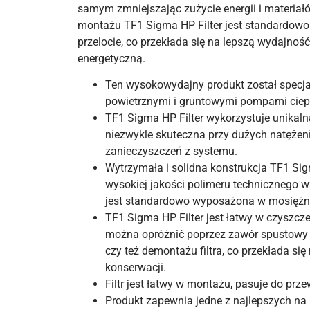
samym zmniejszając zużycie energii i materiał
montażu TF1 Sigma HP Filter jest standardow
przelocie, co przekłada się na lepszą wydajnoś
energetyczną.
Ten wysokowydajny produkt został specja
powietrznymi i gruntowymi pompami ciep
TF1 Sigma HP Filter wykorzystuje unikalną t
niezwykle skuteczna przy dużych natężen
zanieczyszczeń z systemu.
Wytrzymała i solidna konstrukcja TF1 Sig
wysokiej jakości polimeru technicznego
jest standardowo wyposażona w mosiężne
TF1 Sigma HP Filter jest łatwy w czyszcz
można opróżnić poprzez zawór spustowy 
czy też demontażu filtra, co przekłada się
konserwacji.
Filtr jest łatwy w montażu, pasuje do pr
Produkt zapewnia jedne z najlepszych na r