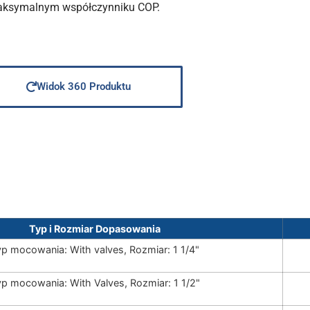
maksymalnym współczynniku COP.
Widok 360 Produktu
Typ i Rozmiar Dopasowania
yp mocowania: With valves, Rozmiar: 1 1/4"
p mocowania: With Valves, Rozmiar: 1 1/2"