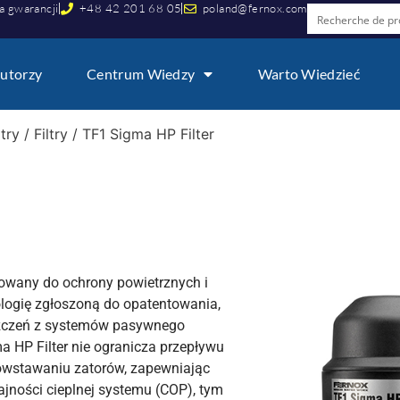
a gwarancji
+48 42 201 68 05
poland@fernox.com
utorzy
Centrum Wiedzy
Warto Wiedzieć
ltry
/
Filtry
/ TF1 Sigma HP Filter
towany do ochrony powietrznych i
logię zgłoszoną do opatentowania,
szczeń z systemów pasywnego
 HP Filter nie ogranicza przepływu
owstawaniu zatorów, zapewniając
ności cieplnej systemu (COP), tym