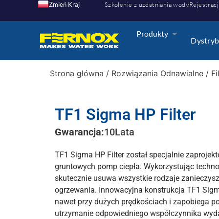
Zmień Kraj
Szkolenie z uzdatniania wody
Rejestracj
Produkty
Dystryb
Strona główna
/
Rozwiązania Odnawialne
/
Fi
TF1 Sigma HP Filter
Gwarancja:
10
Lata
TF1 Sigma HP Filter został specjalnie zaprojek
gruntowych pomp ciepła. Wykorzystując techno
skutecznie usuwa wszystkie rodzaje zanieczy
ogrzewania. Innowacyjna konstrukcja TF1 Sigma
nawet przy dużych prędkościach i zapobiega p
utrzymanie odpowiedniego współczynnika wydaj