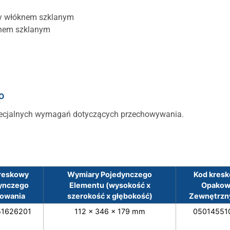
ny włóknem szklanym
knem szklanym
o
specjalnych wymagań dotyczących przechowywania.
reskowy
Wymiary Pojedynczego
Kod kresk
ynczego
Elementu (wysokość x
Opakow
owania
szerokość x głębokość)
Zewnętrzny
51626201
112 x 346 x 179 mm
05014551