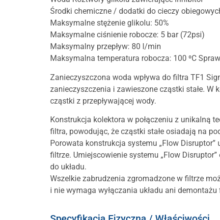
Środki chemiczne / dodatki do cieczy obiegowyc
Maksymalne stężenie glikolu: 50%
Maksymalne ciśnienie robocze: 5 bar (72psi)
Maksymalny przepływ: 80 l/min
Maksymalna temperatura robocza: 100 ⁰C Spra
Zanieczyszczona woda wpływa do filtra TF1 Sigma
zanieczyszczenia i zawieszone cząstki stałe. W ko
cząstki z przepływającej wody.
Konstrukcja kolektora w połączeniu z unikalną te
filtra, powodując, że cząstki stałe osiadają na p
Porowata konstrukcja systemu „Flow Disruptor”
filtrze. Umiejscowienie systemu „Flow Disruptor
do układu.
Wszelkie zabrudzenia zgromadzone w filtrze możn
i nie wymaga wyłączania układu ani demontażu fi
Specyfikacja Fizyczna / Właściwości