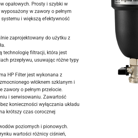
ów opałowych. Prosty i szybki w
o wyposażony w zawory o pełnym
ć systemu i większą efektywność
lnie zaprojektowany do użytku z
ła.
echnologię filtracji, która jest
iach przepływu, usuwając różne typy
ma HP Filter jest wykonana z
 wzmocnionego włóknem szklanym i
 zawory o pełnym przelocie.
eniu i serwisowaniu. Zawartość
bez konieczności wyłączania układu
 na krótszy czas corocznej
zewodów poziomych i pionowych.
ynku wartości różnicy ciśnień,