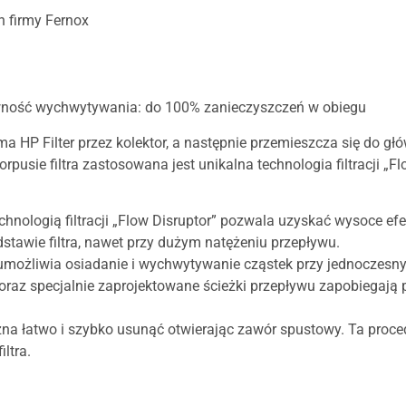
h firmy Fernox
wność wychwytywania: do 100% zanieczyszczeń w obiegu
 HP Filter przez kolektor, a następnie przemieszcza się do głó
rpusie filtra zastosowana jest unikalna technologia filtracji „F
chnologią filtracji „Flow Disruptor” pozwala uzyskać wysoce ef
odstawie filtra, nawet przy dużym natężeniu przepływu.
 umożliwia osiadanie i wychwytywanie cząstek przy jednocze
” oraz specjalnie zaprojektowane ścieżki przepływu zapobiegaj
a łatwo i szybko usunąć otwierając zawór spustowy. Ta procedur
ltra.