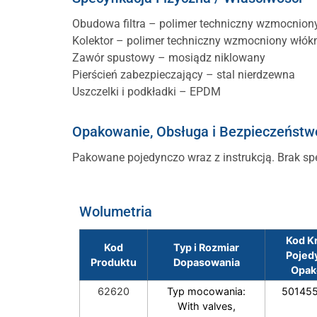
Obudowa filtra – polimer techniczny wzmocnio
Kolektor – polimer techniczny wzmocniony włó
Zawór spustowy – mosiądz niklowany
Pierścień zabezpieczający – stal nierdzewna
Uszczelki i podkładki – EPDM
Opakowanie, Obsługa i Bezpieczeństw
Pakowane pojedynczo wraz z instrukcją. Brak 
Wolumetria
Kod K
Kod
Typ i Rozmiar
Pojed
Produktu
Dopasowania
Opak
62620
Typ mocowania:
50145
With valves,