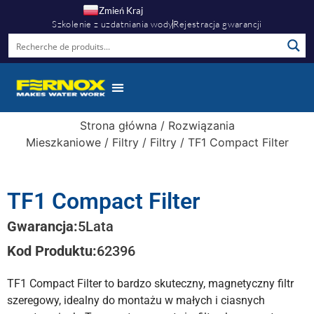
Zmień Kraj
Szkolenie z uzdatniania wody
Rejestracja gwarancji
Centrum Wiedzy
Warto Wiedzieć
Strona główna
/
Rozwiązania
Mieszkaniowe
/
Filtry
/
Filtry
/ TF1 Compact Filter
TF1 Compact Filter
Gwarancja:
5
Lata
Kod Produktu:
62396
TF1 Compact Filter to bardzo skuteczny, magnetyczny filtr
szeregowy, idealny do montażu w małych i ciasnych