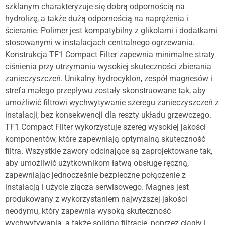
szklanym charakteryzuje się dobrą odpornością na
hydrolizę, a także dużą odpornością na naprężenia i
ścieranie. Polimer jest kompatybilny z glikolami i dodatkami
stosowanymi w instalacjach centralnego ogrzewania.
Konstrukcja TF1 Compact Filter zapewnia minimalne straty
ciśnienia przy utrzymaniu wysokiej skuteczności zbierania
zanieczyszczeń. Unikalny hydrocyklon, zespół magnesów i
strefa małego przepływu zostały skonstruowane tak, aby
umożliwić filtrowi wychwytywanie szeregu zanieczyszczeń z
instalacji, bez konsekwencji dla reszty układu grzewczego.
TF1 Compact Filter wykorzystuje szereg wysokiej jakości
komponentów, które zapewniają optymalną skuteczność
filtra. Wszystkie zawory odcinające są zaprojektowane tak,
aby umożliwić użytkownikom łatwą obsługę ręczną,
zapewniając jednocześnie bezpieczne połączenie z
instalacją i użycie złącza serwisowego. Magnes jest
produkowany z wykorzystaniem najwyższej jakości
neodymu, który zapewnia wysoką skuteczność
wychwytywania, a także solidną filtrację, poprzez ciągły i