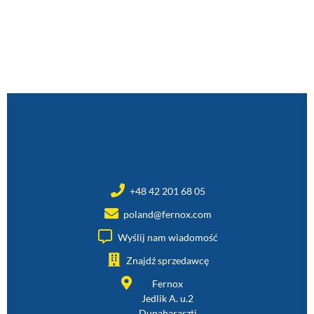
+48 42 201 68 05
poland@fernox.com
Wyślij nam wiadomość
Znajdź sprzedawcę
Fernox
Jedlik A. u.2
Dunaharaszti