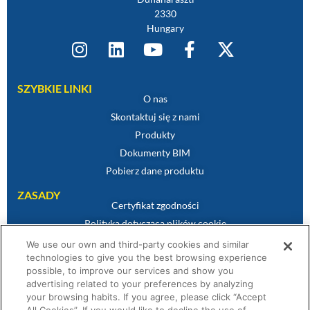
2330
Hungary
SZYBKIE LINKI
O nas
Skontaktuj się z nami
Produkty
Dokumenty BIM
Pobierz dane produktu
ZASADY
Certyfikat zgodności
Polityka dotycząca plików cookie
Zastrzeżenie
We use our own and third-party cookies and similar
technologies to give you the best browsing experience
Polityka prywatności
possible, to improve our services and show you
Warunki sprzedaży
advertising related to your preferences by analyzing
Oświadczenie gwarancyjne
your browsing habits. If you agree, please click “Accept