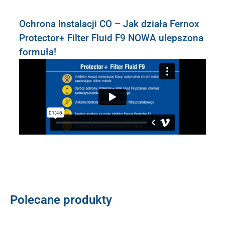
Ochrona Instalacji CO – Jak działa Fernox
Protector+ Filter Fluid F9 NOWA ulepszona
formuła!
Polecane produkty