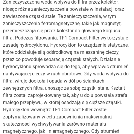
Zanieczyszczona woda wpływa do filtra przez kolektor,
niosąc różne zanieczyszczenia powstałe w instalacji oraz
zawieszone cząstki stałe. Te zanieczyszczenia, w tym
zanieczyszczenia ferromagnetyczne, takie jak magnetyt,
przemieszczają się przez kolektor do głównego korpusu
filtra. Podczas filtrowania, TF1 Compact Filter wykorzystuje
zasadę hydrocyklonu. Hydrocyklon to urządzenie statyczne,
które oddziałuje siłą odśrodkową na mieszaninę cieczy,
przez co powoduje separację cząstek stałych. Działanie
hydrocyklonu sprowadza się do tego, aby wprawić strumień
napływającej cieczy w ruch obrotowy. Gdy woda wpływa do
filtra, wiruje dookoła i opada w dół po ściankach
zewnętrznych filtra, unosząc ze sobą cząstki stałe. Kształt
filtra został zaprojektowany tak, aby u dołu powstała strefa
małego przepływu, w której osadzają się cięższe cząstki.
Hydrocyklon wewnątrz TF1 Compact Filter został
zoptymalizowany w celu zapewnienia maksymalnej
skuteczności wychwytywania zarówno materiału
magnetycznego, jak i niemagnetycznego. Gdy strumień