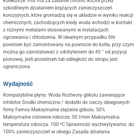
kolektorze. Filtr ma za zadanie chronić kocioł przed
szkodliwym działaniem krążących zanieczyszczeń
korozyjnych, które gromadzą się w układzie w wyniku reakcji
chemicznych, zachodzących kiedy woda wchodzi w kontakt
z różnymi metalami stosowanymi w instalacjach
ogrzewania i chłodzenia. W idealnym przypadku filtr
powinien być zamontowany na powrocie do kotła, przy czym
można go zainstalować z odchyleniem do 45 ° od pozycji
pionowej, jeśli przestrzeń lub odległość do stropu jest
ograniczona.
Wydajność
Kompatybilne płyny: Woda Roztwory glikolu zawierające
inhibitor Środki chemiczne / dodatki do cieczy obiegowych
firmy Fernox Maksymalne stężenie glikolu: 50%
Maksymalne ciśnienie robocze: 50 l/min Maksymalna
temperatura robocza: 100 ⁰C Sprawność wychwytywania: do
100% zanieczyszczeń w obiegu Zasada działania