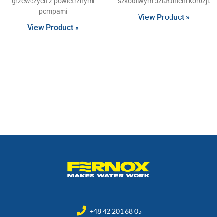
grzewczych z powietrznymi
szkodliwym działaniem korozji.
pompami
View Product »
View Product »
+48 42 201 68 05