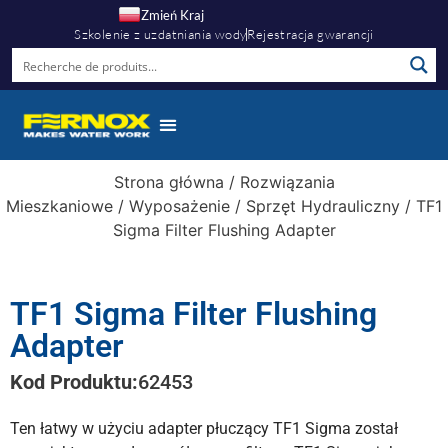
Zmień Kraj
Szkolenie z uzdatniania wody
Rejestracja gwarancji
Strona główna
/
Rozwiązania
Mieszkaniowe
/
Wyposażenie
/
Sprzęt Hydrauliczny
/ TF1
Sigma Filter Flushing Adapter
TF1 Sigma Filter Flushing
Adapter
Kod Produktu:
62453
Ten łatwy w użyciu adapter płuczący TF1 Sigma został