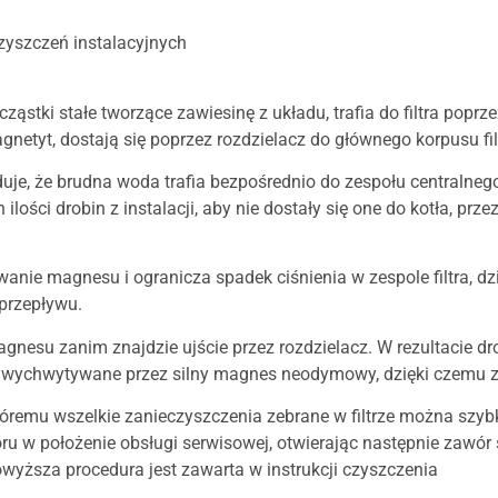
yszczeń instalacyjnych
ąstki stałe tworzące zawiesinę z układu, trafia do filtra poprz
netyt, dostają się poprzez rozdzielacz do głównego korpusu fil
uje, że brudna woda trafia bezpośrednio do zespołu central
lości drobin z instalacji, aby nie dostały się one do kotła, 
anie magnesu i ogranicza spadek ciśnienia w zespole filtra, 
 przepływu.
nesu zanim znajdzie ujście przez rozdzielacz. W rezultacie dro
o wychwytywane przez silny magnes neodymowy, dzięki czemu z 
i któremu wszelkie zanieczyszczenia zebrane w filtrze można sz
u w położenie obsługi serwisowej, otwierając następnie zawór 
Powyższa procedura jest zawarta w instrukcji czyszczenia