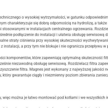
 technicznego o wysokiej wytrzymałości, w gatunku odpowiedni
 charakteryzuje się dobrą odpornością na hydrolizę, a także 
mi stosowanymi w instalacjach centralnego ogrzewania. Rozdziel
ednie podłączenie do instalacji i ułatwia obsługę serwisową dzi
lne straty ciśnienia przy wysokiej skuteczności wychwytywania
instalacji, a przy tym nie blokuje i nie ogranicza przepływu w
ości komponentów, które zapewniają optymalną skuteczność filtr
eśnie niezawodną obsługę serwisową. Rozdzielacz filtra zapewn
czyszczenie filtra. Magnes jest wykonany z najwyższej jakości
y, który gwarantuje ciągły i niezmienny poziom zbierania zanie
y, więc można je łatwo montować pod kotłami i we wszystkich in