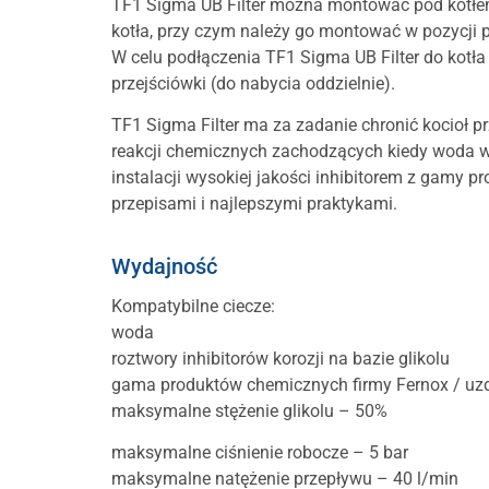
TF1 Sigma UB Filter można montować pod kotłem l
kotła, przy czym należy go montować w pozycji 
W celu podłączenia TF1 Sigma UB Filter do kot
przejściówki (do nabycia oddzielnie).
TF1 Sigma Filter ma za zadanie chronić kocioł p
reakcji chemicznych zachodzących kiedy woda w
instalacji wysokiej jakości inhibitorem z gamy p
przepisami i najlepszymi praktykami.
Wydajność
Kompatybilne ciecze:
woda
roztwory inhibitorów korozji na bazie glikolu
gama produktów chemicznych firmy Fernox / uz
maksymalne stężenie glikolu – 50%
maksymalne ciśnienie robocze – 5 bar
maksymalne natężenie przepływu – 40 l/min