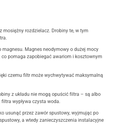
ez mosiężny rozdzielacz. Drobiny te, w tym
tra.
nego magnesu. Magnes neodymowy o dużej mocy
przez co pomaga zapobiegać awariom i kosztownym
dzięki czemu filtr może wychwytywać maksymalną
biny z układu nie mogą opuścić filtra – są albo
filtra wypływa czysta woda.
ybko usunąć przez zawór spustowy, wyjmując po
spustowy, a wtedy zanieczyszczenia instalacyjne