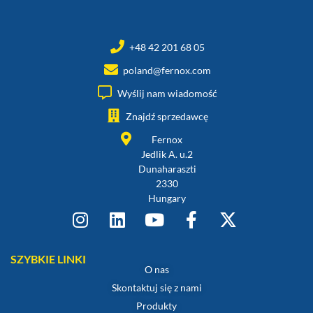
+48 42 201 68 05
poland@fernox.com
Wyślij nam wiadomość
Znajdź sprzedawcę
Fernox
Jedlik A. u.2
Dunaharaszti
2330
Hungary
SZYBKIE LINKI
O nas
Skontaktuj się z nami
Produkty