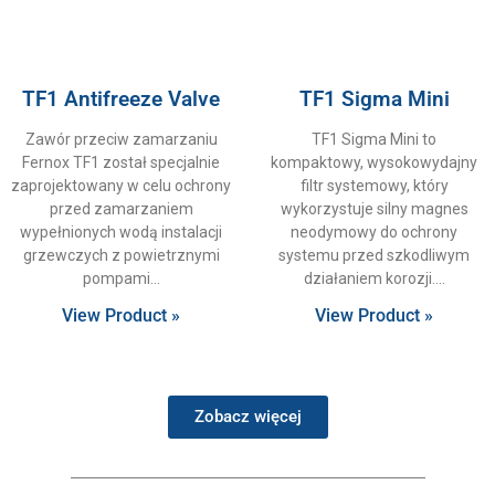
TF1 Antifreeze Valve
TF1 Sigma Mini
Zawór przeciw zamarzaniu
TF1 Sigma Mini to
Fernox TF1 został specjalnie
kompaktowy, wysokowydajny
zaprojektowany w celu ochrony
filtr systemowy, który
przed zamarzaniem
wykorzystuje silny magnes
wypełnionych wodą instalacji
neodymowy do ochrony
grzewczych z powietrznymi
systemu przed szkodliwym
pompami
działaniem korozji.
View Product »
View Product »
Zobacz więcej