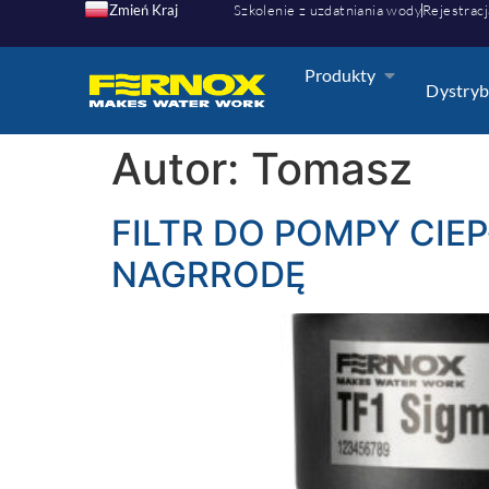
Zmień Kraj
Szkolenie z uzdatniania wody
Rejestracj
Produkty
Dystryb
Autor:
Tomasz
FILTR DO POMPY CIE
NAGRRODĘ