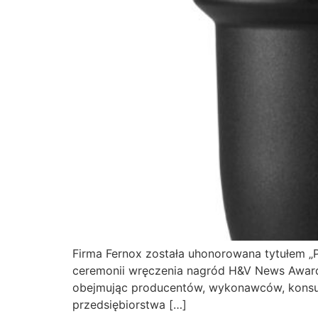
Firma Fernox została uhonorowana tytułem 
ceremonii wręczenia nagród H&V News Awards
obejmując producentów, wykonawców, konsulta
przedsiębiorstwa […]