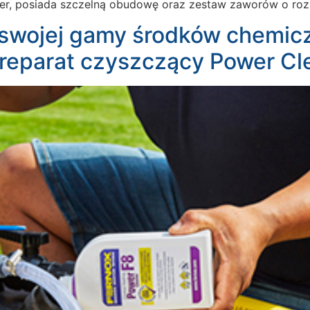
er, posiada szczelną obudowę oraz zestaw zaworów o rozm
swojej gamy środków chemicz
reparat czyszczący Power Cl