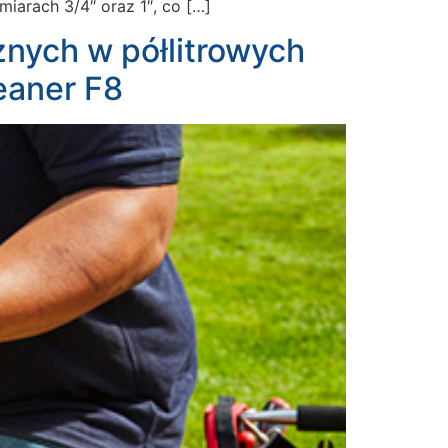
iarach 3/4″ oraz 1″, co […]
nych w półlitrowych
eaner F8