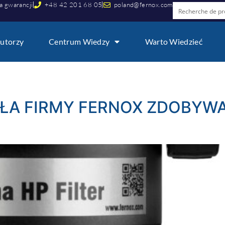
a gwarancji
+48 42 201 68 05
poland@fernox.com
utorzy
Centrum Wiedzy
Warto Wiedzieć
PŁA FIRMY FERNOX ZDOBYW