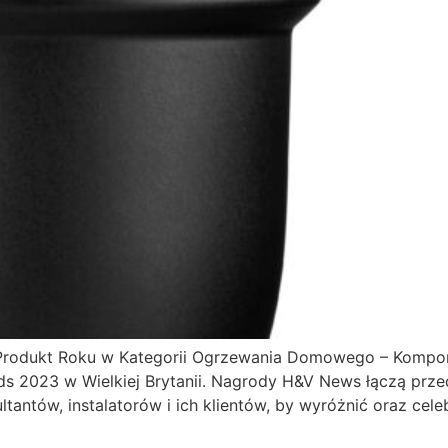
„Produkt Roku w Kategorii Ogrzewania Domowego – Kompone
 2023 w Wielkiej Brytanii. Nagrody H&V News łączą przed
ntów, instalatorów i ich klientów, by wyróżnić oraz celeb